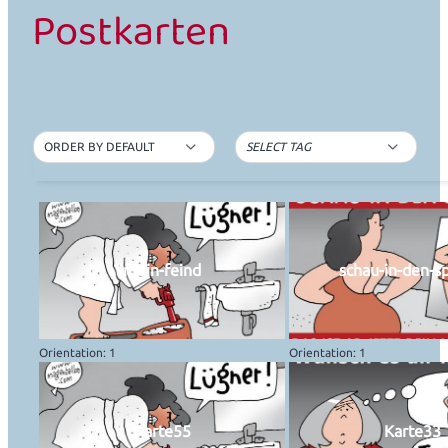
Postkarten
ORDER BY DEFAULT
SELECT TAG
mein-feind
schau-in-den-s
Orientation: 1
Orientation: 1
Karte55
Karte33