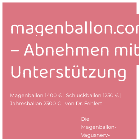
Zum
Inhalt
magenballon.c
springen
–
Abnehmen mi
Unterstützung
Magenballon 1400 € | Schluckballon 1250 € |
Jahresballon 2300 € | von Dr. Fehlert
Die
Magenballon-
Vagusnerv-