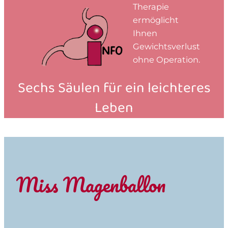
Therapie
ermöglicht
Ihnen
Gewichtsverlust
ohne Operation.
Sechs Säulen für ein leichteres
Leben
Miss Magenballon