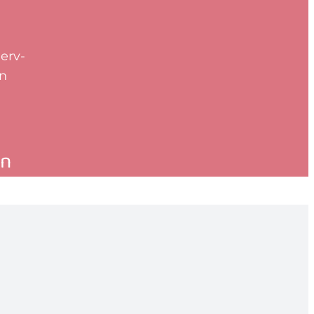
erv-
en
en