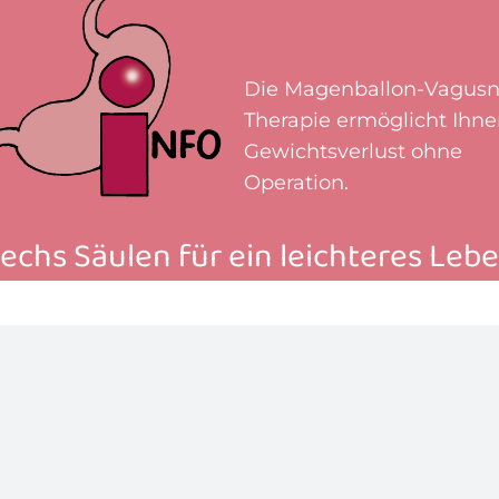
Die Magenballon-Vagusn
Therapie ermöglicht Ihn
Gewichtsverlust ohne
Operation.
echs Säulen für ein leichteres Leb